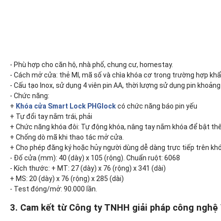
- Phù hợp cho căn hộ, nhà phố, chung cư, homestay.
- Cách mở cửa: thẻ MI, mã số và chìa khóa cơ trong trường hợp khẩ
- Cấu tạo Inox, sử dụng 4 viên pin AA, thời lượng sử dụng pin khoảng
- Chức năng:
+
Khóa cửa Smart Lock PHGlock
có chức năng báo pin yếu
+ Tự đổi tay nắm trái, phải
+ Chức năng khóa đôi: Tự động khóa, nâng tay nắm khóa để bật thê
+ Chống dò mã khi thao tác mở cửa.
+ Cho phép đăng ký hoặc hủy người dùng dễ dàng trực tiếp trên kh
- Đố cửa (mm): 40 (dày) x 105 (rộng). Chuẩn ruột: 6068
- Kích thước: + MT: 27 (dày) x 76 (rộng) x 341 (dài)
+ MS: 20 (dày) x 76 (rộng) x 285 (dài)
- Test đóng/mở: 90.000 lần.
3. Cam kết từ Công ty TNHH giải pháp công nghệ