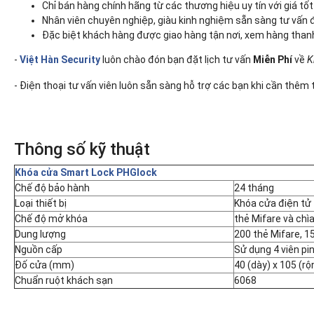
Chỉ bán hàng chính hãng từ các thương hiệu uy tín với giá tốt 
Nhân viên chuyên nghiệp, giàu kinh nghiệm sẵn sàng tư vấ
Đặc biệt khách hàng được giao hàng tận nơi, xem hàng than
-
Việt Hàn Security
luôn chào đón bạn đặt lịch tư vấn
Miễn Phí
về
K
- Điện thoại tư vấn viên luôn sẵn sàng hỗ trợ các bạn khi cần thêm 
Thông số kỹ thuật
Khóa cửa Smart Lock PHGlock
Chế độ bảo hành
24 tháng
Loại thiết bị
Khóa cửa điện tử
Chế độ mở khóa
thẻ Mifare và chì
Dung lượng
200 thẻ Mifare, 1
Nguồn cấp
Sử dụng 4 viên pi
Đố cửa (mm)
40 (dày) x 105 (rộ
Chuẩn ruột khách sạn
6068