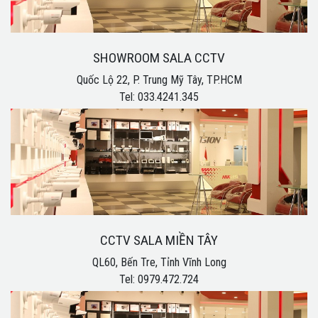
SHOWROOM SALA CCTV
Quốc Lộ 22, P. Trung Mỹ Tây, TP.HCM
Tel: 033.4241.345
CCTV SALA MIỀN TÂY
QL60, Bến Tre, Tỉnh Vĩnh Long
Tel: 0979.472.724