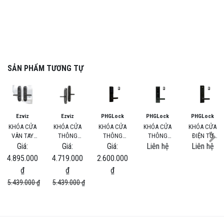
SẢN PHẨM TƯƠNG TỰ
Ezviz
Ezviz
PHGLock
PHGLock
PHGLock
KHÓA CỬA
KHÓA CỬA
KHÓA CỬA
KHÓA CỬA
KHÓA CỬA
VÂN TAY
THÔNG
THÔNG
THÔNG
ĐIỆN TỬ
THÔNG
MINH EZVIZ
MINH THẺ
MINH THẺ
SMART LOCK
Giá:
Giá:
Giá:
Liên hệ
Liên hệ
MINH
L2
TỪ MI & MẬT
MI, MẬT MÃ
PHGLOCK
4.895.000
4.719.000
2.600.000
MÃ, CHÌA
VÀ CHÌA
KR7203 THẺ
₫
₫
₫
KHÓA CƠ
KHÓA CƠ
MI, MẬT MÃ
PHGLOCK
PHGLOCK
VÀ CHÌA
5.439.000 ₫
5.439.000 ₫
KR7868 CÓ
KR8131 (TÙY
KHÓA CƠ
APP
CHỌN APP)
(TÙY CHỌN
APP, MÀU
ĐEN)