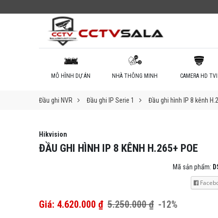
MÔ HÌNH DỰ ÁN
NHÀ THÔNG MINH
CAMERA HD TVI
Đầu ghi NVR
Đầu ghi IP Serie 1
Đầu ghi hình IP 8 kênh H
Hikvision
ĐẦU GHI HÌNH IP 8 KÊNH H.265+ POE
Mã sản phẩm:
D
Faceb
Giá: 4.620.000 ₫
5.250.000 ₫
-12%