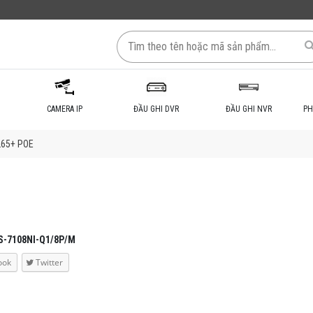
CAMERA IP
ĐẦU GHI DVR
ĐẦU GHI NVR
PH
.265+ POE
S-7108NI-Q1/8P/M
ook
Twitter