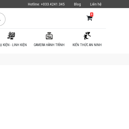
Hotline:
+033.4241.345
Blog
Liên hệ
0
Ụ KIỆN - LINH KIỆN
CAMERA HÀNH TRÌNH
KIẾN THỨC AN NINH